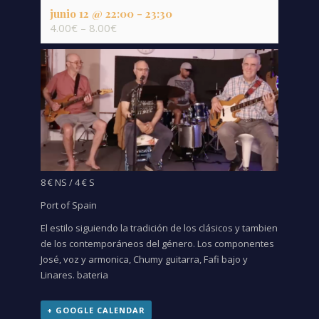
junio 12 @ 22:00
-
23:30
4.00€ – 8.00€
8 € NS / 4 € S
Port of Spain
El estilo siguiendo la tradición de los clásicos y tambien
de los contemporáneos del género. Los componentes
José, voz y armonica, Chumy guitarra, Fafi bajo y
Linares. bateria
+ GOOGLE CALENDAR