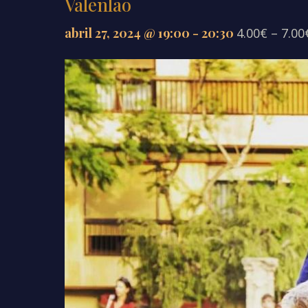
Valenlao
abril 27, 2024 @ 19:00
-
20:30
4.00€ – 7.00