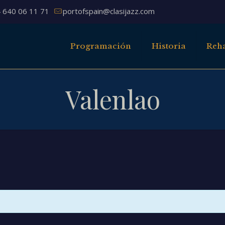
 640 06 11 71
portofspain@clasijazz.com
Programación
Historia
Reha
Valenlao