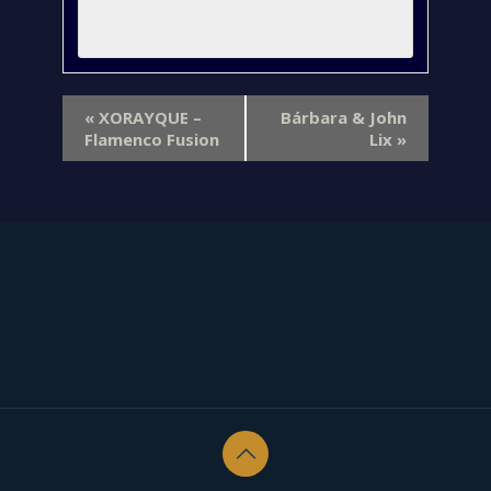
«
XORAYQUE –
Bárbara & John
Flamenco Fusion
Lix
»