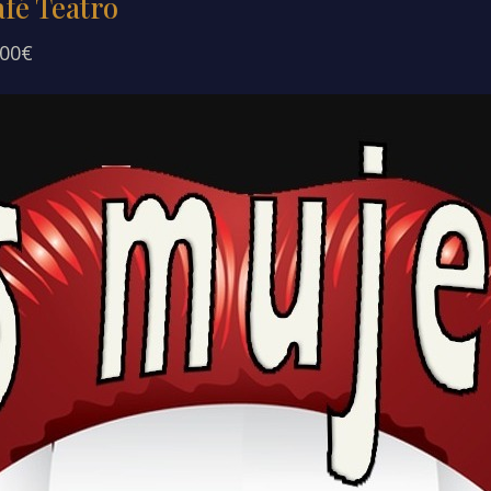
afé Teatro
.00€