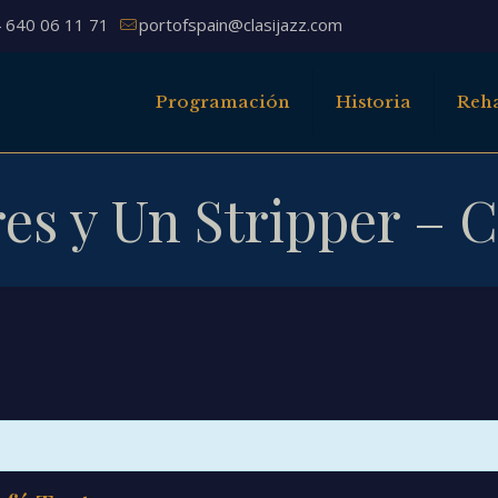
 640 06 11 71
portofspain@clasijazz.com
Programación
Historia
Reha
es y Un Stripper – C