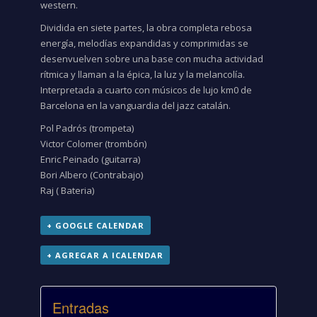
western.
Dividida en siete partes, la obra completa rebosa
energía, melodías expandidas y comprimidas se
desenvuelven sobre una base con mucha actividad
rítmica y llaman a la épica, la luz y la melancolía.
Interpretada a cuarto con músicos de lujo km0 de
Barcelona en la vanguardia del jazz catalán.
Pol Padrós (trompeta)
Victor Colomer (trombón)
Enric Peinado (guitarra)
Bori Albero (Contrabajo)
Raj ( Bateria)
+ GOOGLE CALENDAR
+ AGREGAR A ICALENDAR
Entradas