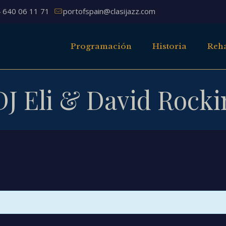
 640 06 11 71
portofspain@clasijazz.com
Programación
Historia
Reha
DJ Eli & David Rocki