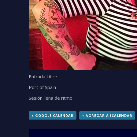
Entrada Libre
Port of Spain
Sesión llena de ritmo
+ GOOGLE CALENDAR
+ AGREGAR A ICALENDAR