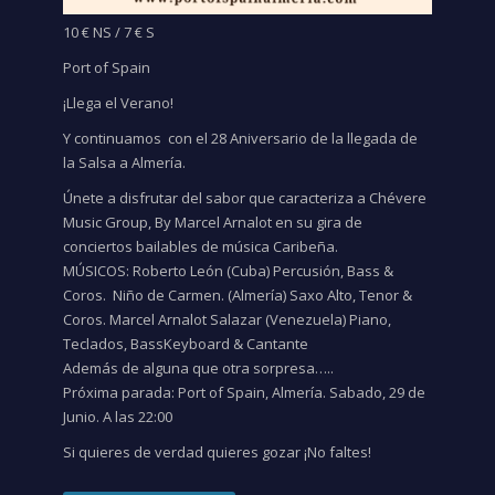
10 € NS / 7 € S
Port of Spain
¡Llega el Verano!
Y continuamos con el 28 Aniversario de la llegada de
la Salsa a Almería.
Únete a disfrutar del sabor que caracteriza a Chévere
Music Group, By Marcel Arnalot en su gira de
conciertos bailables de música Caribeña.
MÚSICOS: Roberto León (Cuba) Percusión, Bass &
Coros. Niño de Carmen. (Almería) Saxo Alto, Tenor &
Coros. Marcel Arnalot Salazar (Venezuela) Piano,
Teclados, BassKeyboard & Cantante
Además de alguna que otra sorpresa…..
Próxima parada: Port of Spain, Almería. Sabado, 29 de
Junio. A las 22:00
Si quieres de verdad quieres gozar ¡No faltes!