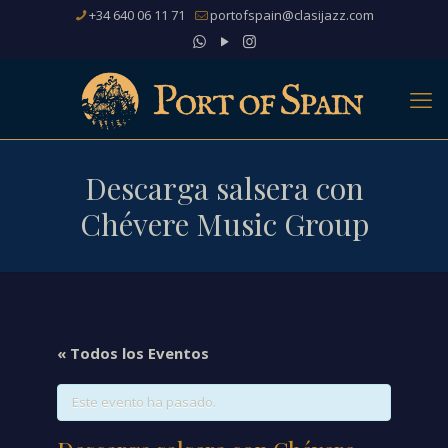
+34 640 06 11 71
portofspain@clasijazz.com
Descarga salsera con
Chévere Music Group
« Todos los Eventos
Este evento ha pasado.