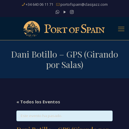
+34 640 06 11 71
portofspain@clasijazz.com
Dani Botillo – GPS (Girando
por Salas)
« Todos los Eventos
Este evento ha pasado.